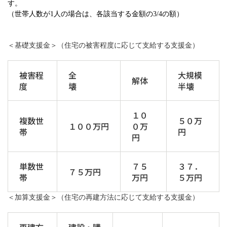
す。
（世帯人数が1人の場合は、各該当する金額の3/4の額）
＜基礎支援金＞（住宅の被害程度に応じて支給する支援金）
被害程
全
大規模
解体
度
壊
半壊
１０
複数世
５０万
１００万円
０万
帯
円
円
単数世
７５
３７．
７５万円
帯
万円
５万円
＜加算支援金＞（住宅の再建方法に応じて支給する支援金）