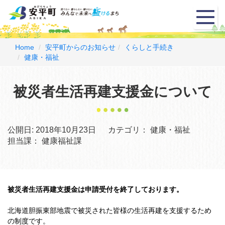
メ
ニ
ュ
ー
Home
安平町からのお知らせ
くらしと手続き
健康・福祉
被災者生活再建支援金について
公開日:
2018年10月23日
カテゴリ：
健康・福祉
担当課：
健康福祉課
被災者生活再建支援金は申請受付を終了しております。
北海道胆振東部地震で被災された皆様の生活再建を支援するため
の制度です。