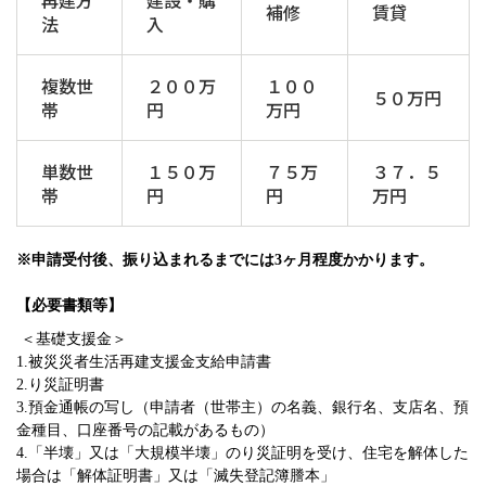
再建方
建設・購
補修
賃貸
法
入
複数世
２００万
１００
５０万円
帯
円
万円
単数世
１５０万
７５万
３７．５
帯
円
円
万円
※申請受付後、振り込まれるまでには3ヶ月程度かかります。
【必要書類等】
＜基礎支援金＞
1.被災災者生活再建支援金支給申請書
2.り災証明書
3.預金通帳の写し（申請者（世帯主）の名義、銀行名、支店名、預
金種目、口座番号の記載があるもの）
4.
「半壊」
又は「大規模半壊」のり災証明を受け、住宅を解体した
場合は「解体証明書」又は「滅失登記簿謄本」