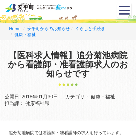
メ
ニ
ュ
ー
Home
安平町からのお知らせ
くらしと手続き
健康・福祉
【医科求人情報】追分菊池病院
から看護師・准看護師求人のお
知らせです
公開日:
2018年01月30日
カテゴリ：
健康・福祉
担当課：
健康福祉課
追分菊池病院では看護師・准看護師の求人を行っています。