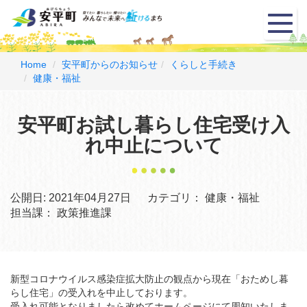
メ
ニ
ュ
ー
Home
安平町からのお知らせ
くらしと手続き
健康・福祉
安平町お試し暮らし住宅受け入
れ中止について
公開日:
2021年04月27日
カテゴリ：
健康・福祉
担当課：
政策推進課
新型コロナウイルス感染症拡大防止の観点から現在「おためし暮
らし住宅」の受入れを中止しております。
受入れ可能となりましたら改めてホームページにて周知いたしま