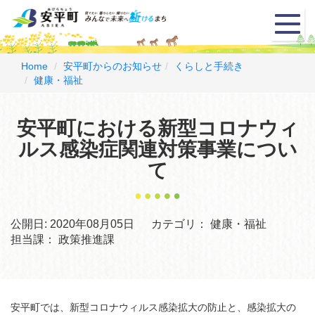
メ
ニ
ュ
ー
Home
安平町からのお知らせ
くらしと手続き
健康・福祉
安平町における新型コロナウィ
ルス感染症関連対策事業につい
て
公開日:
2020年08月05日
カテゴリ：
健康・福祉
担当課：
政策推進課
安平町では、新型コロナウィルス感染拡大の防止と、感染拡大の