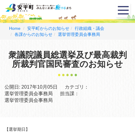
メ
ニ
ュ
ー
Home
安平町からのお知らせ
行政組織・議会
各課からのお知らせ
選挙管理委員会事務局
衆議院議員総選挙及び最高裁判
所裁判官国民審査のお知らせ
公開日:
2017年10月05日
カテゴリ：
選挙管理委員会事務局
担当課：
選挙管理委員会事務局
【選挙期日】