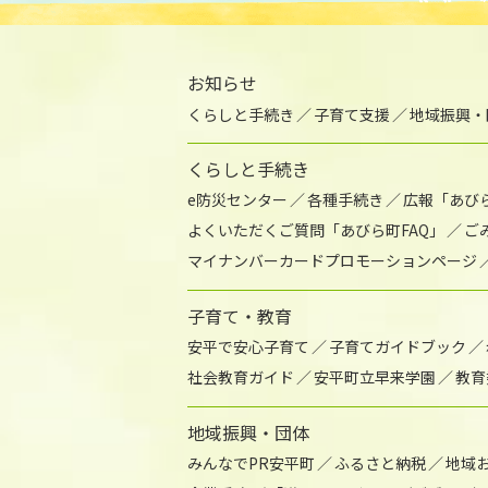
お知らせ
くらしと手続き
子育て支援
地域振興・
くらしと手続き
e防災センター
各種手続き
広報「あび
よくいただくご質問「あびら町FAQ」
ご
マイナンバーカードプロモーションページ
子育て・教育
安平で安心子育て
子育てガイドブック
社会教育ガイド
安平町立早来学園
教育
地域振興・団体
みんなでPR安平町
ふるさと納税
地域