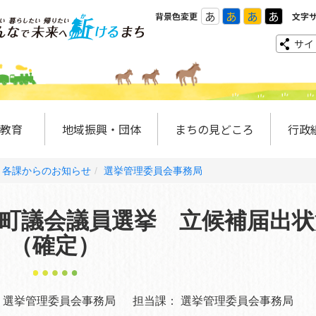
あ
あ
あ
あ
背景色変更
文字
サイ
教育
地域振興・団体
まちの見どころ
行政
各課からのお知らせ
選挙管理委員会事務局
町議会議員選挙 立候補届出状
（確定）
選挙管理委員会事務局
担当課：
選挙管理委員会事務局