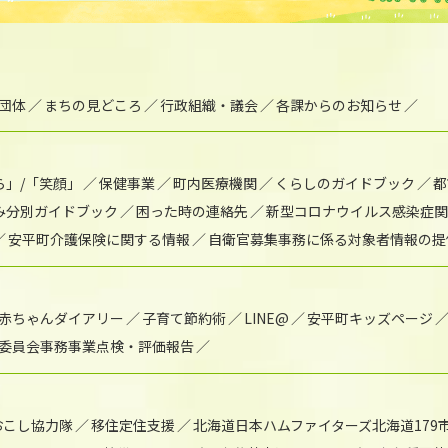
団体
まちの見どころ
行政組織・議会
各課からのお知らせ
ら」/「笑顔」
保健事業
町内医療機関
くらしのガイドブック
都
み分別ガイドブック
困った時の連絡先
新型コロナウイルス感染症関
安平町介護保険に関する情報
自衛官募集事務に係る対象者情報の提
赤ちゃんダイアリー
子育て節約術
LINE@
安平町キッズページ
委員会事務事業点検・評価報告
おこし協力隊
移住定住支援
北海道日本ハムファイターズ北海道179