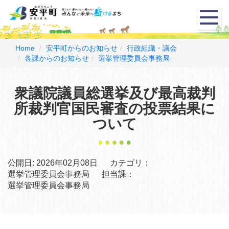
メ
ニ
ュ
ー
Home
安平町からのお知らせ
行政組織・議会
各課からのお知らせ
選挙管理委員会事務局
衆議院議員総選挙及び最高裁判
所裁判官国民審査の投票結果に
ついて
公開日:
2026年02月08日
カテゴリ：
選挙管理委員会事務局
担当課：
選挙管理委員会事務局