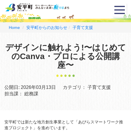
メ
ニ
ュ
ー
Home
安平町からのお知らせ
子育て支援
デザインに触れよう!〜はじめて
のCanva・プロによる公開講
座〜
公開日:
2026年03月13日
カテゴリ：
子育て支援
担当課：
総務課
安平町では新たな地方創生事業として「あびらスマートワーク推
進プロジェクト」を進めています。