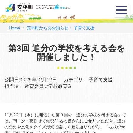
メ
ニ
ュ
ー
Home
安平町からのお知らせ
子育て支援
第3回 追分の学校を考える会を
開催しました！
公開日:
2025年12月12日
カテゴリ：
子育て支援
担当課：
教育委員会学校教育G
11月26日（水）に開催した第３回の「追分の学校を考える会」で
は、朝・夕・夜併せて総勢31名の皆さんにご参加いただき、追分
の歴史や文化をクイズ形式で楽しく振り返りながら、「地域が未
来に受け継ぎたいもの」について語り合いました。