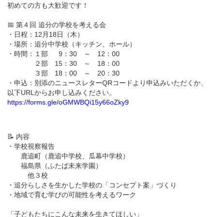
初めての方も大歓迎です！
📅 第４回 追分の学校を考える会
・日程：12月18日（木）
・場所：追分中学校（キッチン、ホール）
・時間：１部 9：30 ～ 12：00
２部 15：30 ～ 18：00
３部 18：00 ～ 20：30
・申込：別添のニュースレターQRコードより申込みいただくか、
以下URLからお申し込みください。
https://forms.gle/oGMWBQi15y66oZky9
📝 内容
・学校視察報告
鹿追町（鹿追中学校、瓜幕中学校）
福島県（ふたば未来学園）
他３校
・追分らしさを生かした学校の「コンセプト案」づくり
・地域で育む学びの可能性を考えるワーク
「子どもたちにこんな未来を生きてほしい」