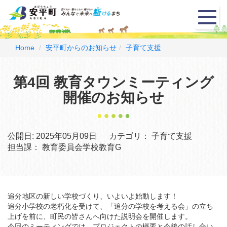
メ
ニ
ュ
ー
Home
安平町からのお知らせ
子育て支援
第4回 教育タウンミーティング
開催のお知らせ
公開日:
2025年05月09日
カテゴリ：
子育て支援
担当課：
教育委員会学校教育G
追分地区の新しい学校づくり、いよいよ始動します！
追分小学校の老朽化を受けて、「追分の学校を考える会」の立ち
上げを前に、町民の皆さんへ向けた説明会を開催します。
今回のミーティングでは、プロジェクトの概要と今後の話し合い