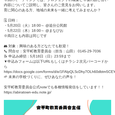
内容についてご説明し、皆さんのご意見をお伺いします。
育に関心のある方、地域の未来を一緒に考えてみませんか？
🗓 日時：
・5月20日（火）18:00～ @追分公民館
・5月22日（木）18:00～ @まなびお
※両日とも内容は同じです
👥 対象：興味のある方どなたでも歓迎！
📞 問合せ：安平町教育委員会（担当：山田） 0145-29-7036
📝 申込み締切：5月18日（日）23:59まで
▼申込みフォームは以下URLもしくはチラシ２次元バーコードか
ら
https://docs.google.com/forms/d/e/1FAIpQLScDhy7OLh60dbtm5
🌱 未来の学校づくりに、ぜひあなたの声を！
安平町教育委員会公式noteでも各種情報発信をしています！！
https://abiratown-edu.note.jp/