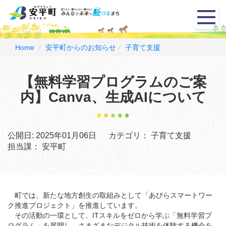
メ
ニ
ュ
ー
Home
安平町からのお知らせ
子育て支援
【無料学習プログラムのご案
内】Canva、生成AIについて
公開日:
2025年01月06日
カテゴリ：
子育て支援
担当課：
安平町
町では、新たな地方創生の取組みとして「あびらスマートワー
ク推進プロジェクト」を推進しています。
その活動の一環として、ITスキルをゼロから学ぶ「無料学習プ
ログラム」を展開し、さまざまなデジタル技術を体験する機会を