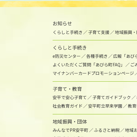
お知らせ
くらしと手続き
子育て支援
地域振興・
くらしと手続き
e防災センター
各種手続き
広報「あび
よくいただくご質問「あびら町FAQ」
ご
マイナンバーカードプロモーションページ
子育て・教育
安平で安心子育て
子育てガイドブック
社会教育ガイド
安平町立早来学園
教育
地域振興・団体
みんなでPR安平町
ふるさと納税
地域