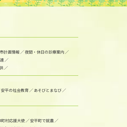
市計画情報
夜間・休日の診療案内
連
供
安平の社会教育
あそびとまなび
市町村応援大使
安平町で就農