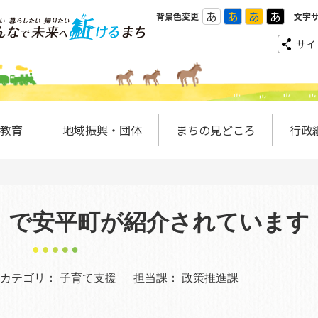
あ
あ
あ
あ
背景色変更
文字
サイ
教育
地域振興・団体
まちの見どころ
行政
」で安平町が紹介されています
カテゴリ：
子育て支援
担当課：
政策推進課