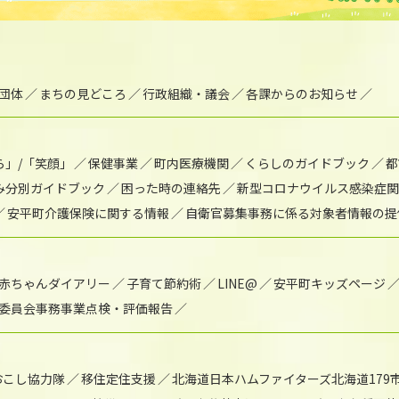
団体
まちの見どころ
行政組織・議会
各課からのお知らせ
ら」/「笑顔」
保健事業
町内医療機関
くらしのガイドブック
都
み分別ガイドブック
困った時の連絡先
新型コロナウイルス感染症関
安平町介護保険に関する情報
自衛官募集事務に係る対象者情報の提
赤ちゃんダイアリー
子育て節約術
LINE@
安平町キッズページ
委員会事務事業点検・評価報告
おこし協力隊
移住定住支援
北海道日本ハムファイターズ北海道179