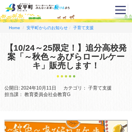
メ
ニ
ュ
ー
Home
安平町からのお知らせ
子育て支援
【10/24～25限定！】追分高校発
案「～秋色～あびらロールケー
キ」販売します！
公開日:
2024年10月11日
カテゴリ：
子育て支援
担当課：
教育委員会社会教育G