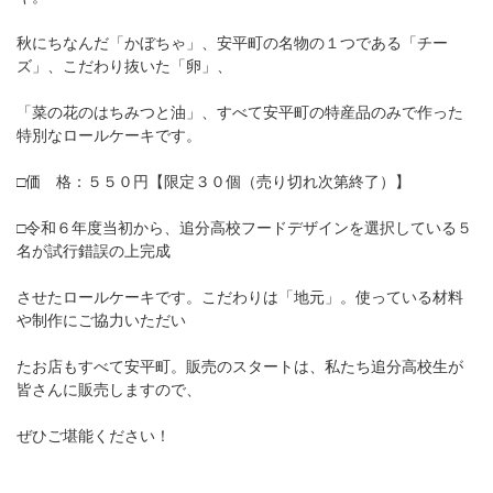
秋にちなんだ「かぼちゃ」、安平町の名物の１つである「チー
ズ」、こだわり抜いた「卵」、
「菜の花のはちみつと油」、すべて安平町の特産品のみで作った
特別なロールケーキです。
□価 格：５５０円【限定３０個（売り切れ次第終了）】
□令和６年度当初から、追分高校フードデザインを選択している５
名が試行錯誤の上完成
させたロールケーキです。こだわりは「地元」。使っている材料
や制作にご協力いただい
たお店もすべて安平町。販売のスタートは、私たち追分高校生が
皆さんに販売しますので、
ぜひご堪能ください！