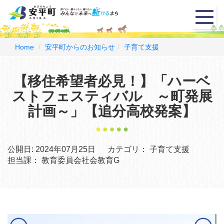
メ
ニ
ュ
ー
Home
安平町からのお知らせ
子育て支援
【移住希望者必見！】「ハーベ
ストフェスティバル ～町発展
計画～」【追分高校発案】
公開日:
2024年07月25日
カテゴリ：
子育て支援
担当課：
教育委員会社会教育G