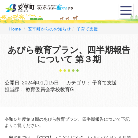
メ
ニ
ュ
ー
Home
安平町からのお知らせ
子育て支援
あびら教育プラン、四半期報告
について 第３期
公開日:
2024年01月15日
カテゴリ：
子育て支援
担当課：
教育委員会学校教育G
令和５年度第３期のあびら教育プラン、四半期報告について下記
よりご覧ください。
安平町では、【CFCI】（こどもにやさしいまちづくり）を目指