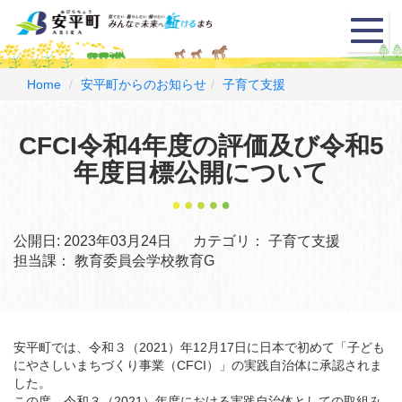
メ
ニ
ュ
ー
Home
安平町からのお知らせ
子育て支援
CFCI令和4年度の評価及び令和5
年度目標公開について
公開日:
2023年03月24日
カテゴリ：
子育て支援
担当課：
教育委員会学校教育G
安平町では、令和３（2021）年12月17日に日本で初めて「子ども
にやさしいまちづくり事業（CFCI）」の実践自治体に承認されま
した。
この度、令和３（2021）年度における実践自治体としての取組み