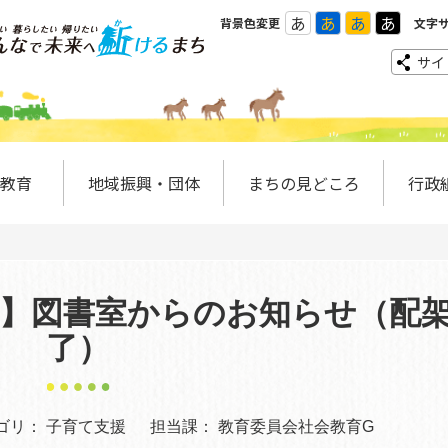
あ
あ
あ
あ
背景色変更
文字
サイ
教育
地域振興・団体
まちの見どころ
行政
！】図書室からのお知らせ（配
了）
ゴリ：
子育て支援
担当課：
教育委員会社会教育G