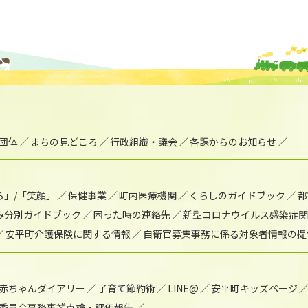
団体
まちの見どころ
行政組織・議会
各課からのお知らせ
ら」/「笑顔」
保健事業
町内医療機関
くらしのガイドブック
都
み分別ガイドブック
困った時の連絡先
新型コロナウイルス感染症関
安平町介護保険に関する情報
自衛官募集事務に係る対象者情報の提
赤ちゃんダイアリー
子育て節約術
LINE@
安平町キッズページ
委員会事務事業点検・評価報告