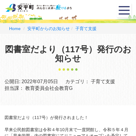
メ
ニ
ュ
ー
Home
安平町からのお知らせ
子育て支援
図書室だより（117号）発行のお
知らせ
公開日:
2022年07月05日
カテゴリ：
子育て支援
担当課：
教育委員会社会教育G
図書室だより（117号）が発行されました！
早来公民館図書室は令和４年10月末で一度閉館し、令和５年４月
に「早来学園」内の図書室にてリニューアルオープンを予定して