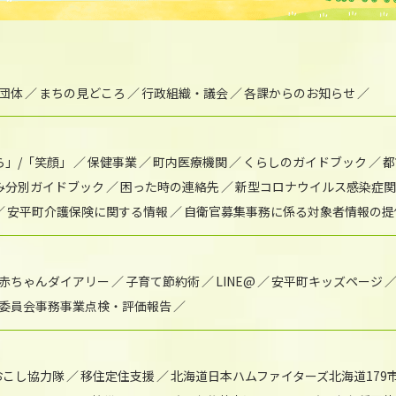
団体
まちの見どころ
行政組織・議会
各課からのお知らせ
ら」/「笑顔」
保健事業
町内医療機関
くらしのガイドブック
都
み分別ガイドブック
困った時の連絡先
新型コロナウイルス感染症関
安平町介護保険に関する情報
自衛官募集事務に係る対象者情報の提
赤ちゃんダイアリー
子育て節約術
LINE@
安平町キッズページ
委員会事務事業点検・評価報告
おこし協力隊
移住定住支援
北海道日本ハムファイターズ北海道179