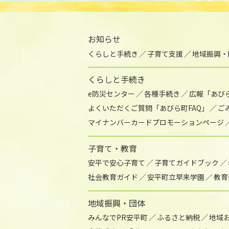
お知らせ
くらしと手続き
子育て支援
地域振興・
くらしと手続き
e防災センター
各種手続き
広報「あび
よくいただくご質問「あびら町FAQ」
ご
マイナンバーカードプロモーションページ
子育て・教育
安平で安心子育て
子育てガイドブック
社会教育ガイド
安平町立早来学園
教育
地域振興・団体
みんなでPR安平町
ふるさと納税
地域