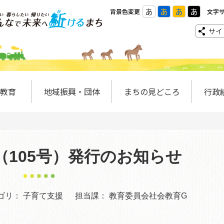
あ
あ
あ
あ
背景色変更
文字
サイ
教育
地域振興・団体
まちの見どころ
行政
（105号）発行のお知らせ
ゴリ：
子育て支援
担当課：
教育委員会社会教育G