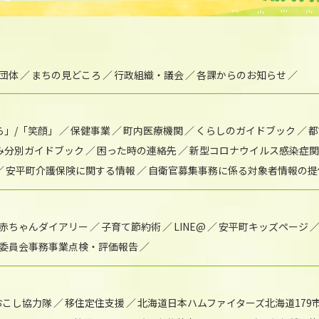
団体
まちの見どころ
行政組織・議会
各課からのお知らせ
ら」/「笑顔」
保健事業
町内医療機関
くらしのガイドブック
都
み分別ガイドブック
困った時の連絡先
新型コロナウイルス感染症関
安平町介護保険に関する情報
自衛官募集事務に係る対象者情報の提
赤ちゃんダイアリー
子育て節約術
LINE@
安平町キッズページ
委員会事務事業点検・評価報告
おこし協力隊
移住定住支援
北海道日本ハムファイターズ北海道179