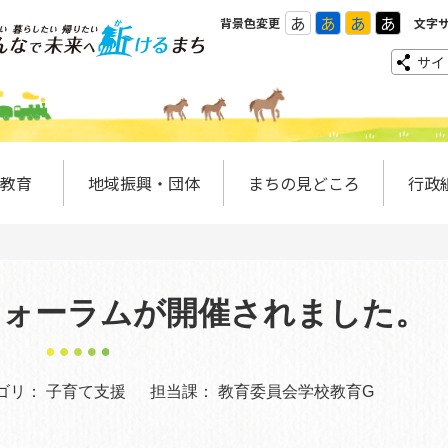
あ
あ
あ
あ
背景色変更
文字
サイ
教育
地域振興・団体
まちの見どころ
行政
ンフォーラムが開催されました。
ゴリ：
子育て支援
担当課：
教育委員会学校教育G