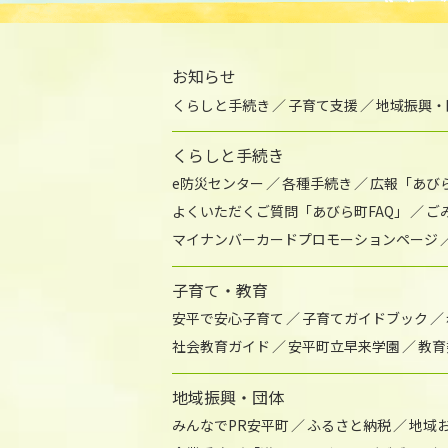
お知らせ
くらしと手続き
子育て支援
地域振興・
くらしと手続き
e防災センター
各種手続き
広報「あび
よくいただくご質問「あびら町FAQ」
ご
マイナンバーカードプロモーションページ
子育て・教育
安平で安心子育て
子育てガイドブック
社会教育ガイド
安平町立早来学園
教育
地域振興・団体
みんなでPR安平町
ふるさと納税
地域