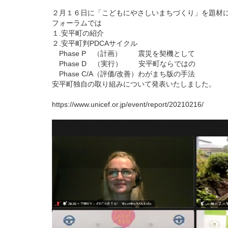
２月１６日に「こどもにやさしいまちづくり」を題材に
フォーラムでは
１.安平町の紹介
２.安平町判PDCAサイクル
Phase P （計画） 震災を契機として
Phase D （実行） 安平町ならではの
Phase C/A（評価/改善）わがまち版の手法
安平町独自の取り組みについて発表いたしました。
https://www.unicef.or.jp/event/report/20210216/