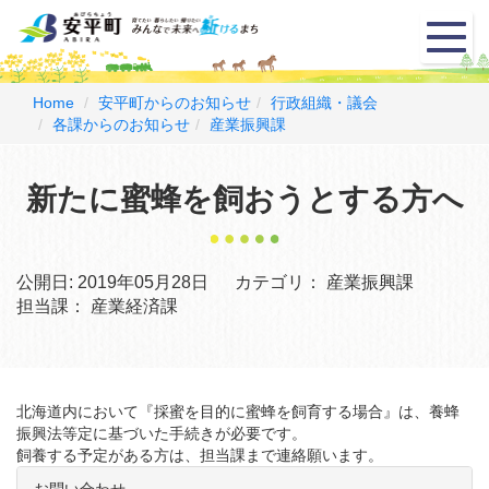
メ
ニ
ュ
ー
Home
安平町からのお知らせ
行政組織・議会
各課からのお知らせ
産業振興課
新たに蜜蜂を飼おうとする方へ
公開日:
2019年05月28日
カテゴリ：
産業振興課
担当課：
産業経済課
北海道内において『採蜜を目的に蜜蜂を飼育する場合』は、養蜂
振興法等定に基づいた手続きが必要です。
飼養する予定がある方は、担当課まで連絡願います。