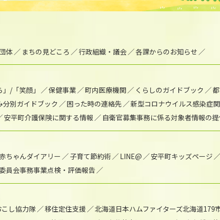
団体
まちの見どころ
行政組織・議会
各課からのお知らせ
ら」/「笑顔」
保健事業
町内医療機関
くらしのガイドブック
都
み分別ガイドブック
困った時の連絡先
新型コロナウイルス感染症関
安平町介護保険に関する情報
自衛官募集事務に係る対象者情報の提
赤ちゃんダイアリー
子育て節約術
LINE@
安平町キッズページ
委員会事務事業点検・評価報告
おこし協力隊
移住定住支援
北海道日本ハムファイターズ北海道179