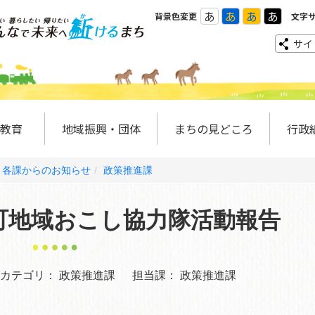
あ
あ
あ
あ
背景色変更
文字
サイ
教育
地域振興・団体
まちの見どころ
行政
各課からのお知らせ
政策推進課
町地域おこし協力隊活動報告
カテゴリ：
政策推進課
担当課：
政策推進課