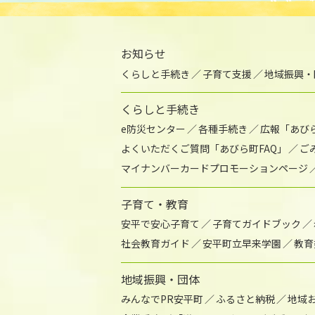
お知らせ
くらしと手続き
子育て支援
地域振興・
くらしと手続き
e防災センター
各種手続き
広報「あび
よくいただくご質問「あびら町FAQ」
ご
マイナンバーカードプロモーションページ
子育て・教育
安平で安心子育て
子育てガイドブック
社会教育ガイド
安平町立早来学園
教育
地域振興・団体
みんなでPR安平町
ふるさと納税
地域