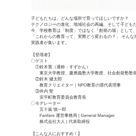
子どもたちは、どんな場所で育ってほしいですか？
テクノロジーの進化、地域社会の再編、そして子ども
今、学校教育は「制度」ではなく「創発の場」として
「これからの教育って、実際どう変わるの？」 そんな
実践者が集います。
【登壇者】
〇ゲスト
①鈴木寛（通称：すずかん）
東京大学教授、慶應義塾大学教授、社会創発塾塾
②鈴木 健太郎
教育クリエイター｜NPO教育の環代表理事
③井内 聖
安平町教育委員会教育長
〇モデレーター
五十嵐 慎一郎
Fanfare 運営事務局 | General Manager
株式会社大人 | 代表取締役
【こんな人におすすめ！】