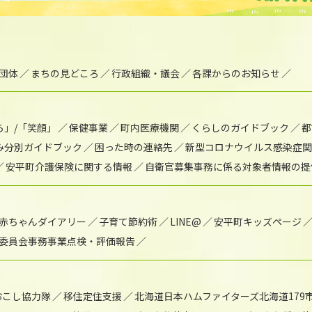
団体
まちの見どころ
行政組織・議会
各課からのお知らせ
ら」/「笑顔」
保健事業
町内医療機関
くらしのガイドブック
都
み分別ガイドブック
困った時の連絡先
新型コロナウイルス感染症関
安平町介護保険に関する情報
自衛官募集事務に係る対象者情報の提
赤ちゃんダイアリー
子育て節約術
LINE@
安平町キッズページ
委員会事務事業点検・評価報告
おこし協力隊
移住定住支援
北海道日本ハムファイターズ北海道179