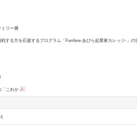
ァミリー層
する方を応援するプログラム「Fanfare-あびら起業家カレッジ-」の
！
の「これか
1