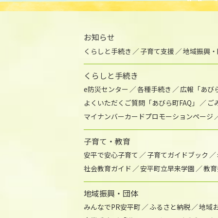
お知らせ
くらしと手続き
子育て支援
地域振興・
くらしと手続き
e防災センター
各種手続き
広報「あび
よくいただくご質問「あびら町FAQ」
ご
マイナンバーカードプロモーションページ
子育て・教育
安平で安心子育て
子育てガイドブック
社会教育ガイド
安平町立早来学園
教育
地域振興・団体
みんなでPR安平町
ふるさと納税
地域