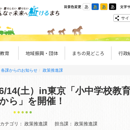
あ
あ
あ
あ
背景色変更
文字
サイ
教育
地域振興・団体
まちの見どころ
行政
各課からのお知らせ
政策推進課
/14(土）in東京「小中学校教
から」を開催！
カテゴリ：
政策推進課
担当課：
政策推進課