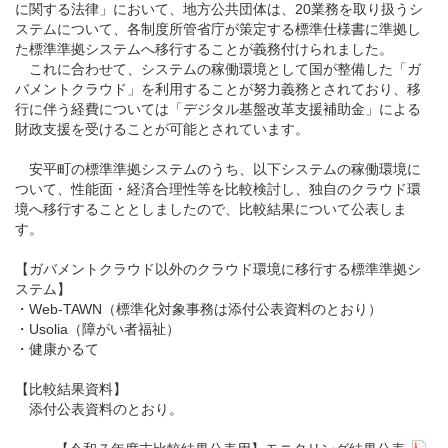
に関する法律」において、地方公共団体は、20業務を取り扱うシ
ステムについて、各制度所管省庁が策定する標準仕様書に準拠し
た標準準拠システムへ移行することが義務付けられました。
これに合わせて、システムの稼働環境として国が整備した「ガ
バメントクラウド」を利用することが努力義務とされており、移
行に伴う経費については「デジタル基盤改革支援補助金」による
財政支援を受けることが可能とされています。
安平町の標準準拠システムのうち、以下システムの稼働環境に
ついて、性能面・経済合理性等を比較検討し、独自のクラウド環
境へ移行することとしましたので、比較結果について公表しま
す。
【ガバメントクラウド以外のクラウド環境に移行する標準準拠シ
ステム】
・Web-TAWN（標準化対象事務は添付公表資料のとおり）
・Usolia（障がい者福祉）
・健康かるて
【比較結果資料】
添付公表資料のとおり。