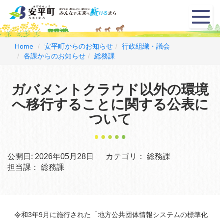
メ
ニ
ュ
ー
Home
安平町からのお知らせ
行政組織・議会
各課からのお知らせ
総務課
ガバメントクラウド以外の環境
へ移行することに関する公表に
ついて
公開日:
2026年05月28日
カテゴリ：
総務課
担当課：
総務課
令和3年9月に施行された「地方公共団体情報システムの標準化