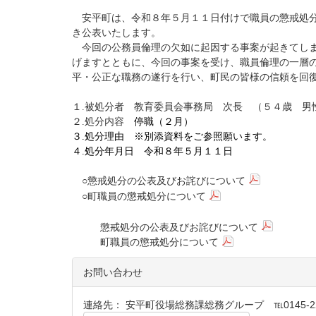
安平町は、令和８年５月１１日付けで職員の懲戒処分
き公表いたします。
今回の公務員倫理の欠如に起因する事案が起きてしま
げますとともに、今回の事案を受け、職員倫理の一層
平・公正な職務の遂行を行い、町民の皆様の信頼を回
１.
被処分者
教育委員会事務局
次長 （５４歳 男
２.処分内容
停職（２月）
３.処分理由 ※別添資料をご参照願います。
４.
処分年月日
令和８年５月１１日
○
懲戒処分の公表及びお詫びについて
○
町職員の懲戒処分について
懲戒処分の公表及びお詫びについて
町職員の懲戒処分について
お問い合わせ
連絡先： 安平町役場総務課総務グループ ℡0145-22-