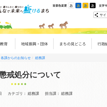
あ
あ
あ
あ
背景色変更
文字
サイ
教育
地域振興・団体
まちの見どころ
行政
各課からのお知らせ
総務課
懲戒処分について
日
カテゴリ：
総務課
担当課：
総務課