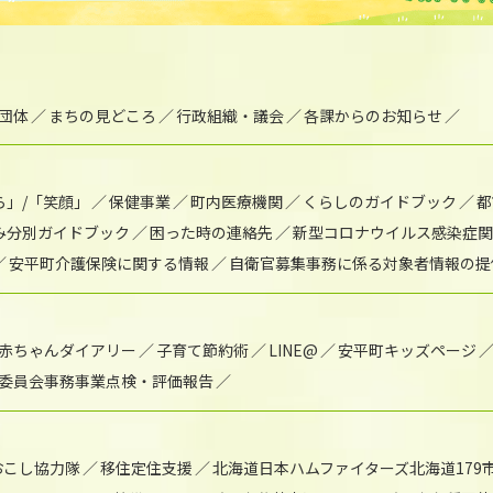
団体
まちの見どころ
行政組織・議会
各課からのお知らせ
ら」/「笑顔」
保健事業
町内医療機関
くらしのガイドブック
都
み分別ガイドブック
困った時の連絡先
新型コロナウイルス感染症関
安平町介護保険に関する情報
自衛官募集事務に係る対象者情報の提
赤ちゃんダイアリー
子育て節約術
LINE@
安平町キッズページ
委員会事務事業点検・評価報告
おこし協力隊
移住定住支援
北海道日本ハムファイターズ北海道179