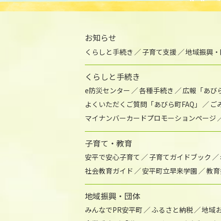
お知らせ
くらしと手続き
子育て支援
地域振興・
くらしと手続き
e防災センター
各種手続き
広報「あび
よくいただくご質問「あびら町FAQ」
ご
マイナンバーカードプロモーションページ
子育て・教育
安平で安心子育て
子育てガイドブック
社会教育ガイド
安平町立早来学園
教育
地域振興・団体
みんなでPR安平町
ふるさと納税
地域