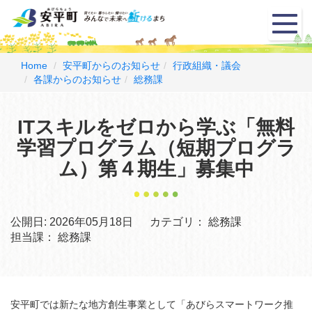
メ
ニ
ュ
ー
Home
安平町からのお知らせ
行政組織・議会
各課からのお知らせ
総務課
ITスキルをゼロから学ぶ「無料
学習プログラム（短期プログラ
ム）第４期生」募集中
公開日:
2026年05月18日
カテゴリ：
総務課
担当課：
総務課
安平町では新たな地方創生事業として「あびらスマートワーク推