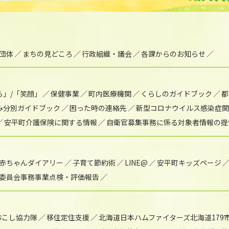
団体
まちの見どころ
行政組織・議会
各課からのお知らせ
ら」/「笑顔」
保健事業
町内医療機関
くらしのガイドブック
都
み分別ガイドブック
困った時の連絡先
新型コロナウイルス感染症関
安平町介護保険に関する情報
自衛官募集事務に係る対象者情報の提
赤ちゃんダイアリー
子育て節約術
LINE@
安平町キッズページ
委員会事務事業点検・評価報告
おこし協力隊
移住定住支援
北海道日本ハムファイターズ北海道179