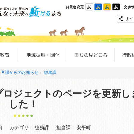
あ
あ
あ
あ
背景色変更
文字
サイ
教育
地域振興・団体
まちの見どころ
行政
各課からのお知らせ
総務課
プロジェクトのページを更新し
した！
日
カテゴリ：
総務課
担当課：
安平町