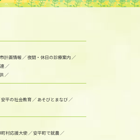
市計画情報
夜間・休日の診療案内
連
供
安平の社会教育
あそびとまなび
市町村応援大使
安平町で就農