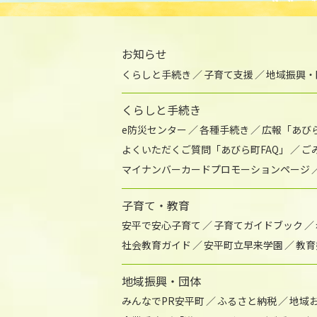
お知らせ
くらしと手続き
子育て支援
地域振興・
くらしと手続き
e防災センター
各種手続き
広報「あび
よくいただくご質問「あびら町FAQ」
ご
マイナンバーカードプロモーションページ
子育て・教育
安平で安心子育て
子育てガイドブック
社会教育ガイド
安平町立早来学園
教育
地域振興・団体
みんなでPR安平町
ふるさと納税
地域