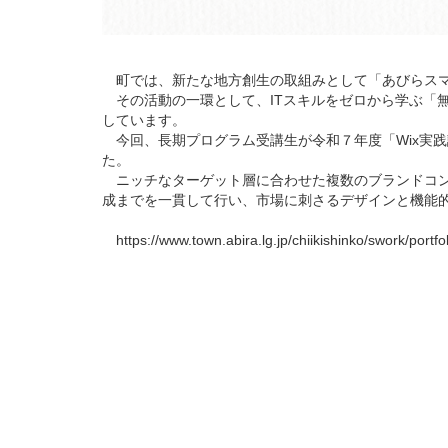
町では、新たな地方創生の取組みとして「あびらスマ
その活動の一環として、ITスキルをゼロから学ぶ「
しています。
今回、長期プログラム受講生が令和７年度「Wix実践
た。
ニッチなターゲット層に合わせた複数のブランドコン
成までを一貫して行い、市場に刺さるデザインと機能
https://www.town.abira.lg.jp/chiikishinko/swork/portfol