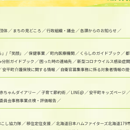
団体
まちの見どころ
行政組織・議会
各課からのお知らせ
ら」/「笑顔」
保健事業
町内医療機関
くらしのガイドブック
都
み分別ガイドブック
困った時の連絡先
新型コロナウイルス感染症関
安平町介護保険に関する情報
自衛官募集事務に係る対象者情報の提
赤ちゃんダイアリー
子育て節約術
LINE@
安平町キッズページ
委員会事務事業点検・評価報告
おこし協力隊
移住定住支援
北海道日本ハムファイターズ北海道179