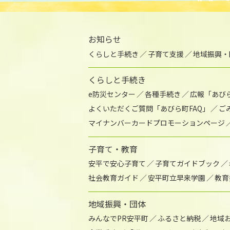
お知らせ
くらしと手続き
子育て支援
地域振興・
くらしと手続き
e防災センター
各種手続き
広報「あび
よくいただくご質問「あびら町FAQ」
ご
マイナンバーカードプロモーションページ
子育て・教育
安平で安心子育て
子育てガイドブック
社会教育ガイド
安平町立早来学園
教育
地域振興・団体
みんなでPR安平町
ふるさと納税
地域