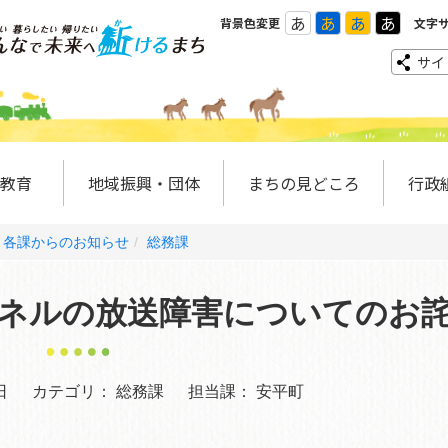
あ
あ
あ
あ
背景色変更
文字
サイ
教育
地域振興・団体
まちの見どころ
行政
各課からのお知らせ
総務課
ネルの放送障害についてのお
日
カテゴリ：
総務課
担当課：
安平町