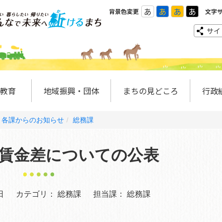
あ
あ
あ
あ
背景色変更
文字
サイ
教育
地域振興・団体
まちの見どころ
行政
各課からのお知らせ
総務課
賃金差についての公表
日
カテゴリ：
総務課
担当課：
総務課