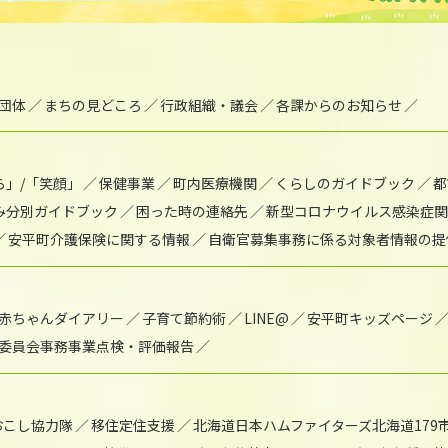
団体
まちの見どころ
行政組織・議会
各課からのお知らせ
ら」/「笑顔」
保健事業
町内医療機関
くらしのガイドブック
都
み分別ガイドブック
困った時の連絡先
新型コロナウイルス感染症関
安平町介護保険に関する情報
自衛官募集事務に係る対象者情報の提
赤ちゃんダイアリー
子育て節約術
LINE@
安平町キッズページ
委員会事務事業点検・評価報告
おこし協力隊
移住定住支援
北海道日本ハムファイターズ北海道179