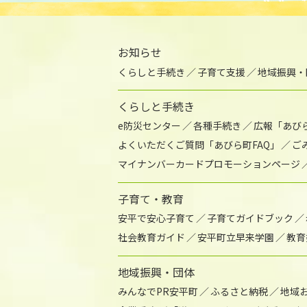
お知らせ
くらしと手続き
子育て支援
地域振興・
くらしと手続き
e防災センター
各種手続き
広報「あび
よくいただくご質問「あびら町FAQ」
ご
マイナンバーカードプロモーションページ
子育て・教育
安平で安心子育て
子育てガイドブック
社会教育ガイド
安平町立早来学園
教育
地域振興・団体
みんなでPR安平町
ふるさと納税
地域