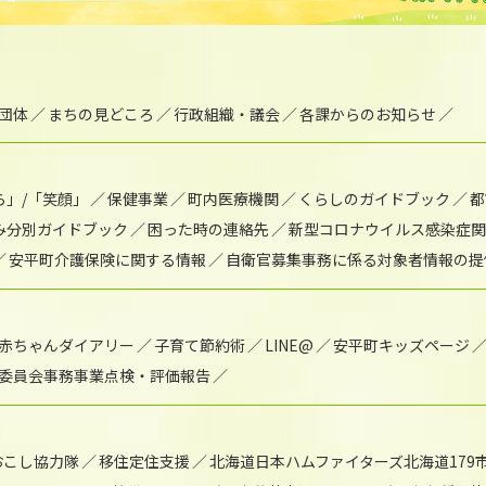
団体
まちの見どころ
行政組織・議会
各課からのお知らせ
ら」/「笑顔」
保健事業
町内医療機関
くらしのガイドブック
都
み分別ガイドブック
困った時の連絡先
新型コロナウイルス感染症関
安平町介護保険に関する情報
自衛官募集事務に係る対象者情報の提
赤ちゃんダイアリー
子育て節約術
LINE@
安平町キッズページ
委員会事務事業点検・評価報告
おこし協力隊
移住定住支援
北海道日本ハムファイターズ北海道179