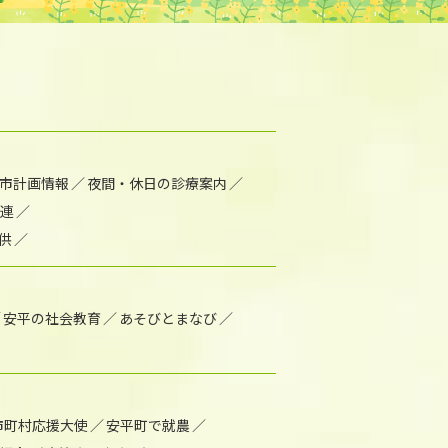
市計画情報
夜間・休日の診療案内
連
供
安平の社会教育
あそびとまなび
市町村応援大使
安平町で就農