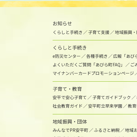
お知らせ
くらしと手続き
子育て支援
地域振興・
くらしと手続き
e防災センター
各種手続き
広報「あび
よくいただくご質問「あびら町FAQ」
ご
マイナンバーカードプロモーションページ
子育て・教育
安平で安心子育て
子育てガイドブック
社会教育ガイド
安平町立早来学園
教育
地域振興・団体
みんなでPR安平町
ふるさと納税
地域