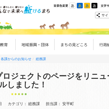
あ
あ
あ
あ
背景色変更
文字
サイ
教育
地域振興・団体
まちの見どころ
行政
各課からのお知らせ
総務課
プロジェクトのページをリニュ
ルしました！
日
カテゴリ：
総務課
担当課：
安平町