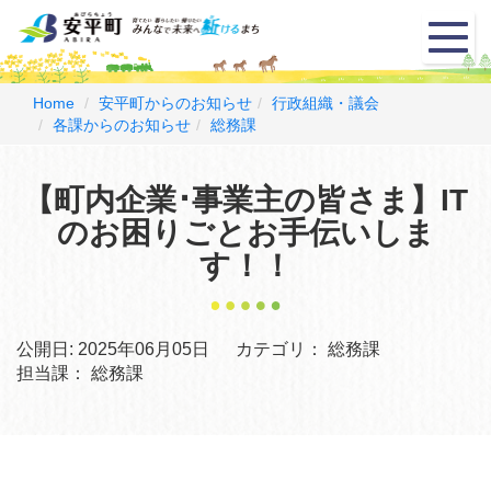
メ
ニ
ュ
ー
Home
安平町からのお知らせ
行政組織・議会
各課からのお知らせ
総務課
【町内企業･事業主の皆さま】IT
のお困りごとお手伝いしま
す！！
公開日:
2025年06月05日
カテゴリ：
総務課
担当課：
総務課