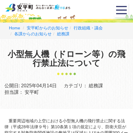
メ
ニ
ュ
ー
Home
安平町からのお知らせ
行政組織・議会
各課からのお知らせ
総務課
小型無人機（ドローン等）の飛
行禁止法について
公開日:
2025年04月14日
カテゴリ：
総務課
担当課：
安平町
重要周辺地域の上空における小型無人機の飛行禁止に関する法
律（平成28年法律９号）第10条第１項の規定により、防衛大臣が
指定する対象防衛関係施設の敷地又は区域およびその周囲300メー