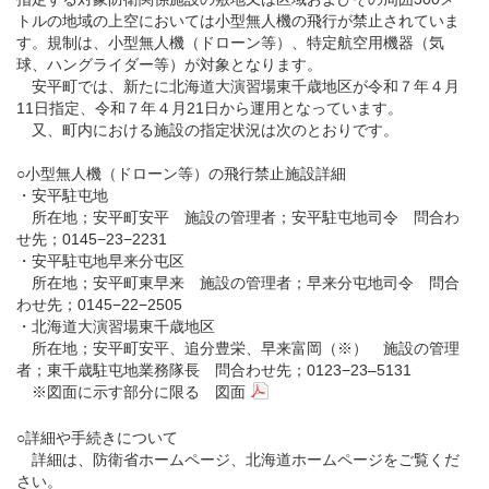
トルの地域の上空においては小型無人機の飛行が禁止されていま
す。規制は、小型無人機（ドローン等）、特定航空用機器（気
球、ハングライダー等）が対象となります。
安平町では、新たに北海道大演習場東千歳地区が令和７年４月
11日指定、令和７年４月21日から運用となっています。
又、町内における施設の指定状況は次のとおりです。
○小型無人機（ドローン等）の飛行禁止施設詳細
・安平駐屯地
所在地；安平町安平 施設の管理者；安平駐屯地司令 問合わ
せ先；0145−23−2231
・安平駐屯地早来分屯区
所在地；安平町東早来 施設の管理者；早来分屯地司令 問合
わせ先；0145−22−2505
・北海道大演習場東千歳地区
所在地；安平町安平、追分豊栄、早来富岡（※） 施設の管理
者；東千歳駐屯地業務隊長 問合わせ先；0123−23–5131
※図面に示す部分に限る
図面
○詳細や手続きについて
詳細は、防衛省ホームページ、北海道ホームページをご覧くだ
さい。