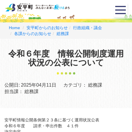
メ
ニ
ュ
ー
Home
安平町からのお知らせ
行政組織・議会
各課からのお知らせ
総務課
令和６年度 情報公開制度運用
状況の公表について
公開日:
2025年04月11日
カテゴリ：
総務課
担当課：
総務課
安平町情報公開条例第２３条に基づく運用状況公表
令和６年度 請求・申出件数 ４１件
決定内容