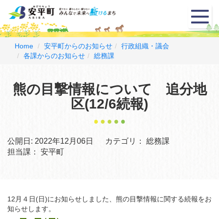
メ
ニ
ュ
ー
Home
安平町からのお知らせ
行政組織・議会
各課からのお知らせ
総務課
熊の目撃情報について 追分地
区(12/6続報)
公開日:
2022年12月06日
カテゴリ：
総務課
担当課：
安平町
12月４日(日)にお知らせしました、熊の目撃情報に関する続報をお
知らせします。