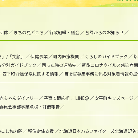
団体
まちの見どころ
行政組織・議会
各課からのお知らせ
ら」/「笑顔」
保健事業
町内医療機関
くらしのガイドブック
都
み分別ガイドブック
困った時の連絡先
新型コロナウイルス感染症関
安平町介護保険に関する情報
自衛官募集事務に係る対象者情報の提
赤ちゃんダイアリー
子育て節約術
LINE@
安平町キッズページ
委員会事務事業点検・評価報告
おこし協力隊
移住定住支援
北海道日本ハムファイターズ北海道179