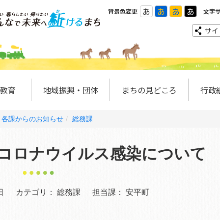
あ
あ
あ
あ
背景色変更
文字
サイ
教育
地域振興・団体
まちの見どころ
行政
各課からのお知らせ
総務課
コロナウイルス感染について
日
カテゴリ：
総務課
担当課：
安平町