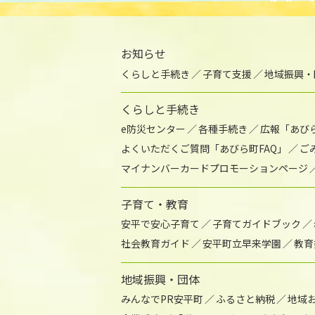
お知らせ
くらしと手続き
子育て支援
地域振興・
くらしと手続き
e防災センター
各種手続き
広報「あび
よくいただくご質問「あびら町FAQ」
ご
マイナンバーカードプロモーションページ
子育て・教育
安平で安心子育て
子育てガイドブック
社会教育ガイド
安平町立早来学園
教育
地域振興・団体
みんなでPR安平町
ふるさと納税
地域