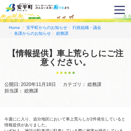
メ
ニ
ュ
ー
Home
安平町からのお知らせ
行政組織・議会
各課からのお知らせ
総務課
【情報提供】車上荒らしにご注
意ください。
公開日:
2020年11月18日
カテゴリ：
総務課
担当課：
総務課
今週にに入り、追分地区において車上荒らしが2件発生していると
情報提供がありました。
いずれも、施設の駐車場に駐車している際に被害が発生していま