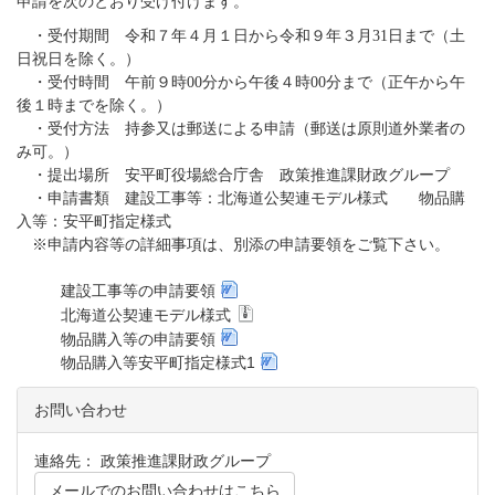
申請を次のとおり受け付けます。
・受付期間 令和７年４月１日から令和９年３月31日まで（土
日祝日を除く。）
・受付時間 午前９時00分から午後４時00分まで（正午から午
後１時までを除く。）
・受付方法 持参又は郵送による申請（郵送は原則道外業者の
み可。）
・提出場所 安平町役場総合庁舎 政策推進課財政グループ
・申請書類 建設工事等：北海道公契連モデル様式 物品購
入等：安平町指定様式
※申請内容等の詳細事項は、別添の申請要領をご覧下さい。
建設工事等の申請要領
北海道公契連モデル様式
物品購入等の申請要領
物品購入等安平町指定様式1
お問い合わせ
連絡先： 政策推進課財政グループ
メールでのお問い合わせはこちら