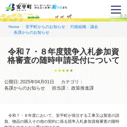
メ
ニ
ュ
ー
Home
安平町からのお知らせ
行政組織・議会
各課からのお知らせ
令和７・８年度競争入札参加資
格審査の随時申請受付について
公開日:
2025年04月01日
カテゴリ：
各課からのお知らせ
担当課：
政策推進課
令和７・８年度において、安平町が発注する工事又は製造の請
負、物品の購入その他の契約に係る競争入札参加資格審査の随時