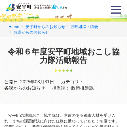
メ
ニ
ュ
ー
Home
安平町からのお知らせ
行政組織・議会
各課からのお知らせ
令和６年度安平町地域おこし協
力隊活動報告
公開日:
2025年03月31日
カテゴリ：
各課からのお知らせ
担当課：
政策推進課
安平町の地域おこし協力隊は、意欲のある都市人材を受け入
れ、まちの課題解決に向けた任務に携わっていただく制度です。
任務以外にも、兼業や地域活動を行ってもらいながら安平町への