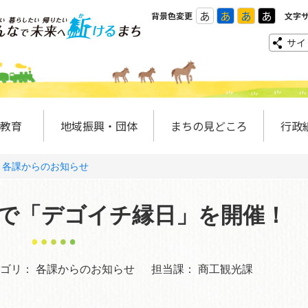
あ
あ
あ
あ
背景色変更
文字
サイ
教育
地域振興・団体
まちの見どころ
行政
各課からのお知らせ
の駅で「デゴイチ縁日」を開催！
ゴリ：
各課からのお知らせ
担当課：
商工観光課