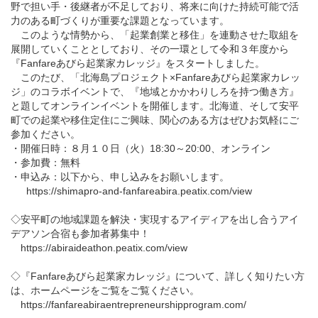
野で担い手・後継者が不足しており、将来に向けた持続可能で活
力のある町づくりが重要な課題となっています。
このような情勢から、「起業創業と移住」を連動させた取組を
展開していくこととしており、その一環として令和３年度から
『Fanfareあびら起業家カレッジ』をスタートしました。
このたび、「北海島プロジェクト×Fanfareあびら起業家カレッ
ジ」のコラボイベントで、『地域とかかわりしろを持つ働き方』
と題してオンラインイベントを開催します。北海道、そして安平
町での起業や移住定住にご興味、関心のある方はぜひお気軽にご
参加ください。
・開催日時：８月１０日（火）18:30～20:00、オンライン
・参加費：無料
・申込み：以下から、申し込みをお願いします。
https://shimapro-and-fanfareabira.peatix.com/view
◇安平町の地域課題を解決・実現するアイディアを出し合うアイ
デアソン合宿も参加者募集中！
https://abiraideathon.peatix.com/view
◇『Fanfareあびら起業家カレッジ』について、詳しく知りたい方
は、ホームページをご覧をご覧ください。
https://fanfareabiraentrepreneurshipprogram.com/