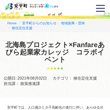
メ
ニ
ュ
ー
Home
安平町からのお知らせ
地域振興・団体
移住定住支援
北海島プロジェクト×Fanfareあ
びら起業家カレッジ コラボイ
ベント
公開日:
2021年08月02日
カテゴリ：
移住定住支援
担当課：
政策推進課
安平町では、人口減少と少子高齢化の進行に伴い、あらゆる分