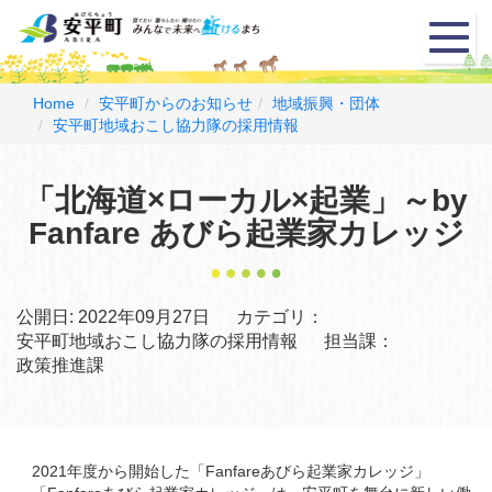
メ
ニ
ュ
ー
Home
安平町からのお知らせ
地域振興・団体
安平町地域おこし協力隊の採用情報
「北海道×ローカル×起業」～by
Fanfare あびら起業家カレッジ
公開日:
2022年09月27日
カテゴリ：
安平町地域おこし協力隊の採用情報
担当課：
政策推進課
2021年度から開始した「Fanfareあびら起業家カレッジ」