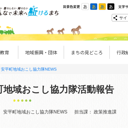
あ
あ
あ
あ
背景色変更
文字
サイ
教育
地域振興・団体
まちの見どころ
行政
安平町地域おこし協力隊NEWS
町地域おこし協力隊活動報告
：
安平町地域おこし協力隊NEWS
担当課：
政策推進課