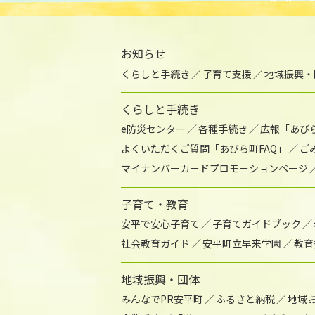
お知らせ
くらしと手続き
子育て支援
地域振興・
くらしと手続き
e防災センター
各種手続き
広報「あび
よくいただくご質問「あびら町FAQ」
ご
マイナンバーカードプロモーションページ
子育て・教育
安平で安心子育て
子育てガイドブック
社会教育ガイド
安平町立早来学園
教育
地域振興・団体
みんなでPR安平町
ふるさと納税
地域