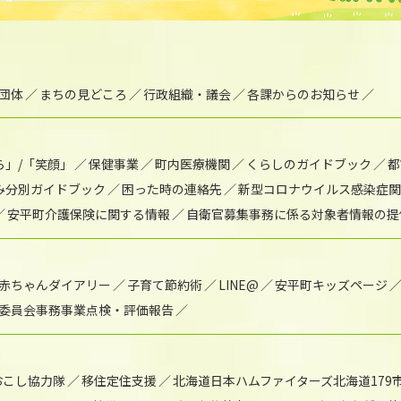
団体
まちの見どころ
行政組織・議会
各課からのお知らせ
ら」/「笑顔」
保健事業
町内医療機関
くらしのガイドブック
都
み分別ガイドブック
困った時の連絡先
新型コロナウイルス感染症関
安平町介護保険に関する情報
自衛官募集事務に係る対象者情報の提
赤ちゃんダイアリー
子育て節約術
LINE@
安平町キッズページ
委員会事務事業点検・評価報告
おこし協力隊
移住定住支援
北海道日本ハムファイターズ北海道179