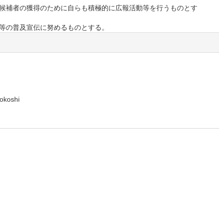
員候補者の獲得のために自らも積極的に広報活動等を行うものとす
動等の普及宣伝に努めるものとする。
。
iokoshi