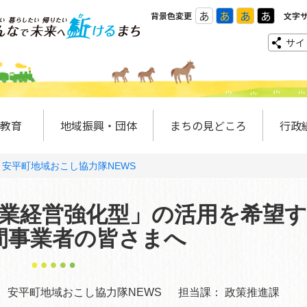
あ
あ
あ
あ
背景色変更
文字
サイ
教育
地域振興・団体
まちの見どころ
行政
安平町地域おこし協力隊NEWS
業経営強化型」の活用を希望
間事業者の皆さまへ
：
安平町地域おこし協力隊NEWS
担当課：
政策推進課