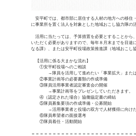
安平町では、都市部に居住する人材の地方への移住・
に事業所を置く法人を対象とした地域おこし協力隊の
活用に当たっては、予算措置を必要とすることから、
いただく必要がありますので、毎年８月末までを目途
なる課）、または安平町役場政策推進課（地域おこし
【活用に係る大まかな流れ】
①安平町役場へのご相談
→隊員を活用して進めたい「事業拡大」または「
②事業計画等の必要書類の作成準備
③隊員活用事業者認定審査会の開催
→事業計画等をプレゼンしていただきます。
④（認定された場合）協働協定書の締結
⑤隊員募集要項の作成準備・公募開始
→活用事業者と役場の双方で人材獲得に向けた
⑥隊員希望者の面接選考
⑦隊員着任・活動開始
＝＝＝＝＝＝＝＝＝＝＝＝＝＝＝＝＝＝＝＝＝＝＝＝