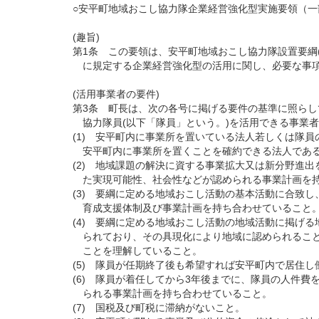
○安平町地域おこし協力隊企業経営強化型実施要領（一
(趣旨)
第1条 この要領は、安平町地域おこし協力隊設置要綱(
に規定する企業経営強化型の活用に関し、必要な事項
(活用事業者の要件)
第3条 町長は、次の各号に掲げる要件の基準に照ら
協力隊員(以下「隊員」という。)を活用できる事業
(1) 安平町内に事業所を置いている法人若しくは隊
安平町内に事業所を置くことを確約できる法人であ
(2) 地域課題の解決に資する事業拡大又は新分野進
た実現可能性、社会性などが認められる事業計画を持
(3) 要綱に定める地域おこし活動の基本活動に合致
育成支援体制及び事業計画を持ち合わせていること
(4) 要綱に定める地域おこし活動の地域活動に掲げ
られており、その具現化により地域に認められること
ことを理解していること。
(5) 隊員が任期終了後も希望すれば安平町内で居住
(6) 隊員が着任してから3年後までに、隊員の人件
られる事業計画を持ち合わせていること。
(7) 国税及び町税に滞納がないこと。