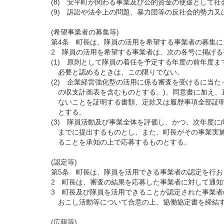
(8) 安平町が関わる事業及び公的資金の使途として
(9) 訴訟や法令上の問題、暴力団等の反社会的勢力
(希望事業者の募集等)
第4条 町長は、隊員の活用を希望する事業者の募集
2 隊員の活用を希望する事業者は、次の各号に掲げ
(1) 原則として隊員の着任を予定する年度の前年度
必要と認めるときは、この限りでない。
(2) 企業経営強化型の活用に係る審査を受けるに当た
の収支計画表を含むものとする。)、同意書に加え、
ないことを証明する書類、定款又は履歴事項全部証明
とする。
(3) 隊員活動及び事業全体を評価し、かつ、次年度に
までに提出するものとし、また、町長がその事業実施
ることを承知の上で応募するものとする。
(認定等)
第5条 町長は、隊員を活用できる事業者の認定を行
2 町長は、審査の結果を応募した事業者に対して通知
3 町長及び隊員を活用できることが認定された事業者
おこし活動等について合意の上、協働協定書を締結
(広報等)