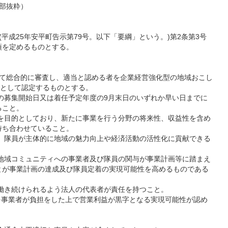
部抜粋）
平成25年安平町告示第79号。以下「要綱」という。)第2条第3号
を定めるものとする。
して総合的に審査し、適当と認める者を企業経営強化型の地域おこし
者として認定するものとする。
員の募集開始日又は着任予定年度の9月末日のいずれか早い日までに
ること。
出を目的としており、新たに事業を行う分野の将来性、収益性を含め
ち合わせていること。
し、隊員が主体的に地域の魅力向上や経済活動の活性化に貢献できる
。
る地域コミュニティへの事業者及び隊員の関与が事業計画等に踏まえ
が事業計画の達成及び隊員定着の実現可能性を高めるものである
し働き続けられるよう法人の代表者が責任を持つこと。
費を事業者が負担をした上で営業利益が黒字となる実現可能性が認め