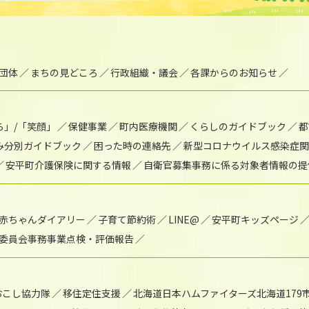
団体
まちの見どころ
行政組織・議会
各課からのお知らせ
ら」/「笑顔」
保健事業
町内医療機関
くらしのガイドブック
都
み分別ガイドブック
困った時の連絡先
新型コロナウイルス感染症関
安平町介護保険に関する情報
自衛官募集事務に係る対象者情報の提
赤ちゃんダイアリー
子育て節約術
LINE@
安平町キッズページ
委員会事務事業点検・評価報告
おこし協力隊
移住定住支援
北海道日本ハムファイターズ北海道179