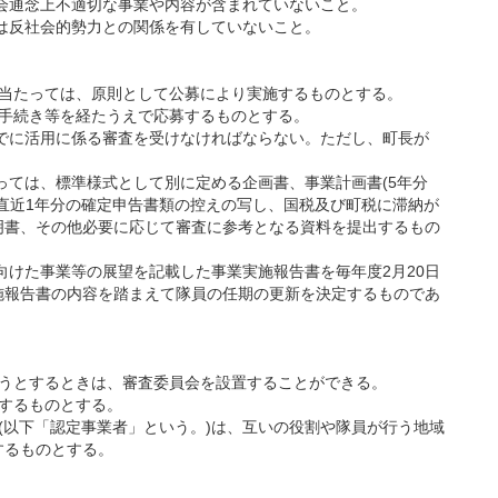
社会通念上不適切な事業や内容が含まれていないこと。
又は反社会的勢力との関係を有していないこと。
に当たっては、原則として公募により実施するものとする。
る手続き等を経たうえで応募するものとする。
までに活用に係る審査を受けなければならない。ただし、町長が
っては、標準様式として別に定める企画書、事業計画書(5年分
直近1年分の確定申告書類の控えの写し、国税及び町税に滞納が
書、その他必要に応じて審査に参考となる資料を提出するもの
向けた事業等の展望を記載した事業実施報告書を毎年度2月20日
報告書の内容を踏まえて隊員の任期の更新を決定するものであ
おうとするときは、審査委員会を設置することができる。
するものとする。
(以下「認定事業者」という。)は、互いの役割や隊員が行う地域
するものとする。