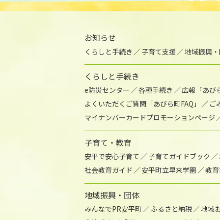
お知らせ
くらしと手続き
子育て支援
地域振興・
くらしと手続き
e防災センター
各種手続き
広報「あび
よくいただくご質問「あびら町FAQ」
ご
マイナンバーカードプロモーションページ
子育て・教育
安平で安心子育て
子育てガイドブック
社会教育ガイド
安平町立早来学園
教育
地域振興・団体
みんなでPR安平町
ふるさと納税
地域