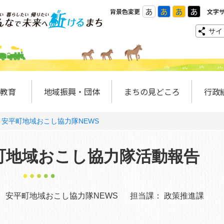
あ
あ
あ
あ
背景色変更
文字
サイ
教育
地域振興・団体
まちの見どころ
行政
安平町地域おこし協力隊NEWS
町地域おこし協力隊活動報告
：
安平町地域おこし協力隊NEWS
担当課：
政策推進課