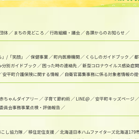
団体
まちの見どころ
行政組織・議会
各課からのお知らせ
ら」/「笑顔」
保健事業
町内医療機関
くらしのガイドブック
都
み分別ガイドブック
困った時の連絡先
新型コロナウイルス感染症関
安平町介護保険に関する情報
自衛官募集事務に係る対象者情報の提
赤ちゃんダイアリー
子育て節約術
LINE@
安平町キッズページ
委員会事務事業点検・評価報告
おこし協力隊
移住定住支援
北海道日本ハムファイターズ北海道179