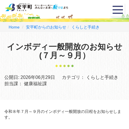
メ
ニ
ュ
ー
Home
安平町からのお知らせ
くらしと手続き
インボディ一般開放のお知らせ
(７月～９月）
公開日:
2026年06月29日
カテゴリ：
くらしと手続き
担当課：
健康福祉課
令和８年７月～９月のインボディ一般開放の日程をお知らせしま
す。