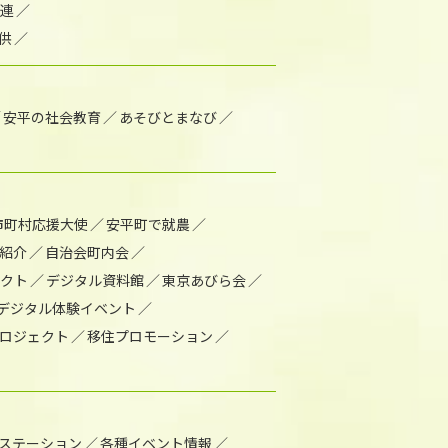
連
供
安平の社会教育
あそびとまなび
市町村応援大使
安平町で就農
紹介
自治会町内会
ェクト
デジタル資料館
東京あびら会
デジタル体験イベント
ロジェクト
移住プロモーション
1ステーション
各種イベント情報