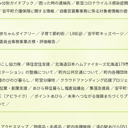
み分別ガイドブック
困った時の連絡先
新型コロナウイルス感染症関
安平町介護保険に関する情報
自衛官募集事務に係る対象者情報の提
赤ちゃんダイアリー
子育て節約術
LINE@
安平町キッズページ
委員会事務事業点検・評価報告
おこし協力隊
移住定住支援
北海道日本ハムファイターズ北海道179
)ステーション」の整備について
町内公共交通について
町内各種団体
道のびのび暮らし
町営分譲地
クラウドファンディング応援プロジ
起業・創業支援
あびら移住暮らし推進協議会
集落支援員
安平町
IKE（アビライク）
ポイントあびら
未来へつながる復興まちづくりプ
いて
アクセスマップ
物産品・名産品
町内各種施設
道の駅あびらD5