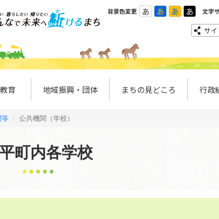
あ
あ
あ
あ
背景色変更
文字
サイ
教育
地域振興・団体
まちの見どころ
行政
関等
公共機関（学校）
平町内各学校