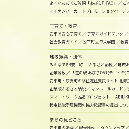
よくいただくご質問「あびら町FAQ」
ご
マイナンバーカードプロモーションページ
子育て・教育
安平で安心子育て
子育てガイドブック
社会教育ガイド
安平町立早来学園
教育
地域振興・団体
みんなでPR安平町
ふるさと納税
地域
企業誘致
「道の駅 あびらD51(デゴイチ
安平町・厚真町の移住定住支援サイト 北海
企業版ふるさと納税
マンホールカード
スマートワーク推進プロジェクト
ABIL
特定技能所属機関の協力確認書の提出につ
まちの見どころ
安平町の動画
観光Navi
タウンマップ