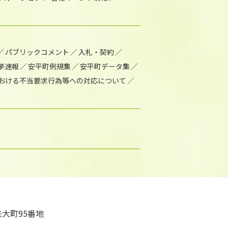
パブリックコメント
入札・契約
挙速報
安平町例規集
安平町データ集
おける不当要求行為等への対応について
大町95番地