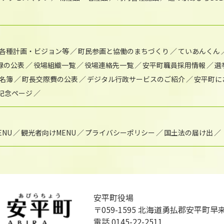
各種計画・ビジョン等
町民参画と協働のまちづくり
ていあんくん
録の公表
役場組織一覧
役場連絡先一覧
安平町職員採用情報
選
名簿
町長交際費の公表
デジタル行政サービスのご紹介
安平町に
年記念ページ
NU
観光者向けMENU
プライバシーポリシー
国土法の届け出
安平町役場
〒059-1595
北海道勇払郡安平町早来
電話 0145-22-2511