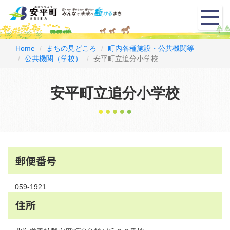
メ
ニ
ュ
ー
Home
まちの見どころ
町内各種施設・公共機関等
公共機関（学校）
安平町立追分小学校
安平町立追分小学校
郵便番号
059-1921
住所