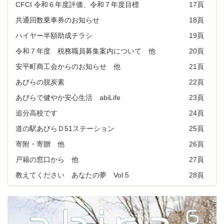
CFCI 令和６年度評価、令和７年度目標
17頁
共通回数乗車券のお知らせ
18頁
ハイヤー半額助成チラシ
19頁
令和７年度 税務職員募集案内について 他
20頁
安平町商工会からのお知らせ 他
21頁
あびらの脱炭素
22頁
あびらで健やか安心生活 abiLife
23頁
追分高校です
24頁
道の駅あびらＤ51ステーション
25頁
寄附・寄贈 他
26頁
戸籍の窓口から 他
27頁
教えてください あなたの夢 Vol.5
28頁