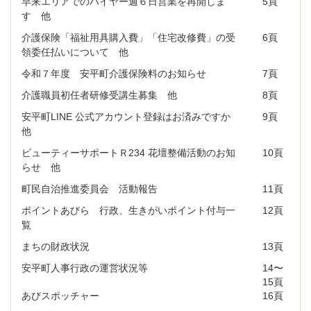
早来エリアでのハイヤー週６日営業を再開しま
5頁
す 他
介護保険「福祉用具購入費」「住宅改修費」の受
6頁
領委任払いについて 他
令和７年度 安平町介護保険料のお知らせ
7頁
介護職員初任者研修受講生募集 他
8頁
安平町LINE 公式アカウント登録はお済みですか
9頁
他
ビューティーサポートＲ234 花壇整備活動のお知
10頁
らせ 他
町民自治推進委員会 活動報告
11頁
ポイントあびら 行政、生きがいポイント付与一
12頁
覧
まちの財政状況
13頁
安平町人事行政の運営状況等
14〜
15頁
あびスポッチャー
16頁