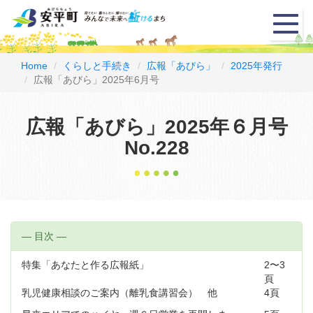
メ
ニ
ュ
ー
Home
くらしと手続き
広報「あびら」
2025年発行
広報「あびら」2025年6月号
広報「あびら」2025年６月号
No.228
― 目次 ―
特集「あなたと作る広報紙」
2〜3
頁
乳児健康相談のご案内（離乳食講習会） 他
4頁