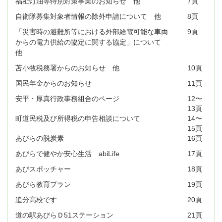
福祉灯油等特別対策事業のお知らせ 他
7頁
自衛隊募集対象者情報の除外申請について 他
8頁
「災害時の避難所等における外部給電可能な車両
9頁
からの電力供給の協定に関する協定」について
他
苫小牧税務署からのお知らせ 他
10頁
国民年金からのお知らせ
11頁
安平・厚真行政事務組合のページ
12〜
13頁
町道民税及び所得税の申告相談について
14〜
15頁
あびらの脱炭素
16頁
あびらで健やか安心生活 abiLife
17頁
あびスポッチャー
18頁
あびら教育プラン
19頁
追分高校です
20頁
道の駅あびらＤ51ステーション
21頁