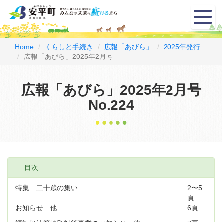
メ
ニ
ュ
ー
Home
くらしと手続き
広報「あびら」
2025年発行
広報「あびら」2025年2月号
広報「あびら」2025年2月号
No.224
― 目次 ―
特集 二十歳の集い
2〜5
頁
お知らせ 他
6頁