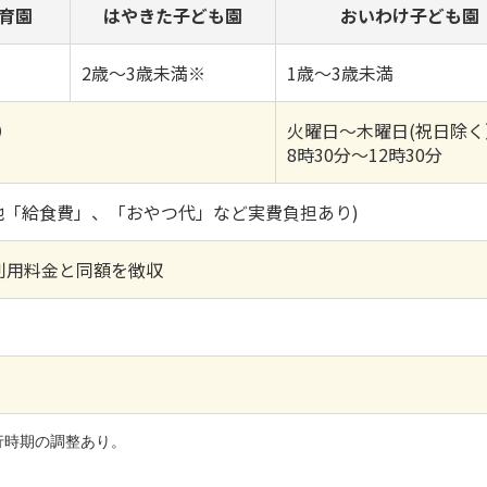
育園
はやきた子ども園
おいわけ子ども園
2歳～3歳未満※
1歳～3歳未満
）
火曜日～木曜日(祝日除く
8時30分～12時30分
その他「給食費」、「おやつ代」など実費負担あり)
利用料金と同額を徴収
行時期の調整あり。