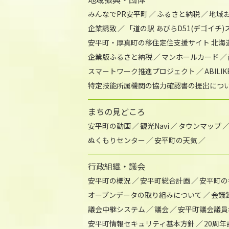
みんなでPR安平町
ふるさと納税
地域
企業誘致
「道の駅 あびらD51(デゴイチ
安平町・厚真町の移住定住支援サイト 北海
企業版ふるさと納税
マンホールカード
スマートワーク推進プロジェクト
ABIL
特定技能所属機関の協力確認書の提出につ
まちの見どころ
安平町の動画
観光Navi
タウンマップ
ぬくもりセンター
安平町の天気
行政組織・議会
安平町の概況
安平町総合計画
安平町の
オープンデータの取り組みについて
会議
議会中継システム
議会
安平町議会議員
安平町情報セキュリティ基本方針
20周