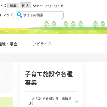
拡大
サイズ
Select Language
▼
標準
トマップ
組織・議会
アビライク
子育て施設や各種
事業
こども誰で通園制度（両園共
通）