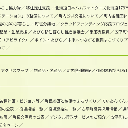
おこし協力隊
移住定住支援
北海道日本ハムファイターズ北海道179
)ステーション」の整備について
町内公共交通について
町内各種団体
道のびのび暮らし
町営分譲地
クラウドファンディング応援プロジ
起業・創業支援
あびら移住暮らし推進協議会
集落支援員
安平町
IKE（アビライク）
ポイントあびら
未来へつながる復興まちづくりプ
いて
アクセスマップ
物産品・名産品
町内各種施設
道の駅あびらD5
各種計画・ビジョン等
町民参画と協働のまちづくり
ていあんくん
録の公表
役場組織一覧
役場連絡先一覧
安平町職員採用情報
選
名簿
町長交際費の公表
デジタル行政サービスのご紹介
安平町に
年記念ページ