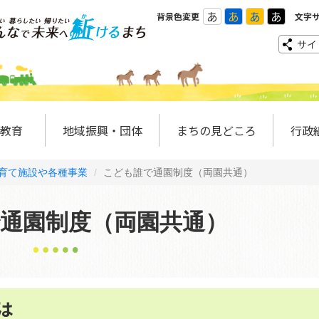
あ
あ
あ
あ
背景色変更
文字
サイ
教育
地域振興・団体
まちの見どころ
行政
育て施設や各種事業
こども誰で通園制度（両園共通）
通園制度（両園共通）
は