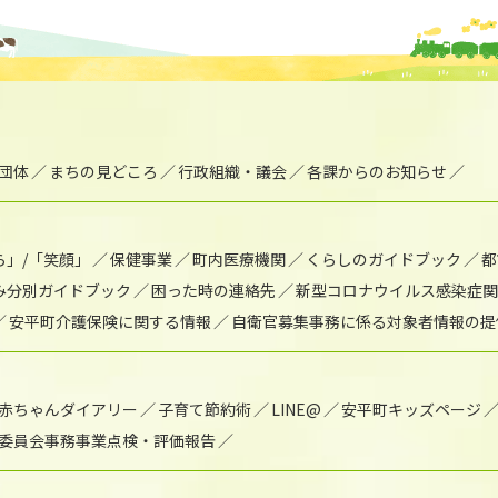
団体
まちの見どころ
行政組織・議会
各課からのお知らせ
ら」/「笑顔」
保健事業
町内医療機関
くらしのガイドブック
都
み分別ガイドブック
困った時の連絡先
新型コロナウイルス感染症関
安平町介護保険に関する情報
自衛官募集事務に係る対象者情報の提
赤ちゃんダイアリー
子育て節約術
LINE@
安平町キッズページ
委員会事務事業点検・評価報告