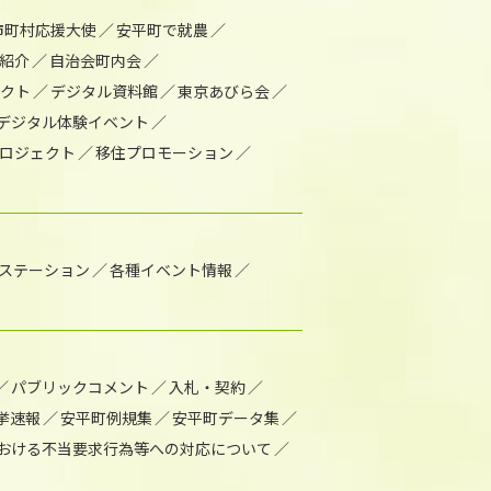
市町村応援大使
安平町で就農
紹介
自治会町内会
ェクト
デジタル資料館
東京あびら会
デジタル体験イベント
ロジェクト
移住プロモーション
1ステーション
各種イベント情報
パブリックコメント
入札・契約
挙速報
安平町例規集
安平町データ集
おける不当要求行為等への対応について